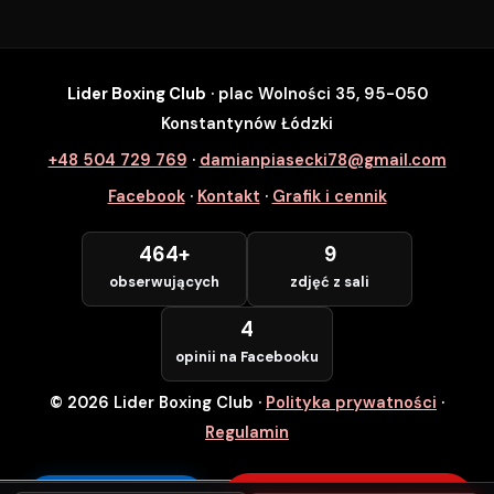
Lider Boxing Club
· plac Wolności 35, 95-050
SZYBKI ZAPIS
Konstantynów Łódzki
Zapisz się na wybrane zajęcia
+48 504 729 769
·
damianpiasecki78@gmail.com
Lider Boxing Club • Konstantynów Łódzki
Facebook
·
Kontakt
·
Grafik i cennik
Imię i Nazwisko *
464+
9
obserwujących
zdjęć z sali
Numer Telefonu *
4
opinii na Facebooku
© 2026 Lider Boxing Club
·
Polityka prywatności
·
POTWIERDZAM — WCHODZĘ ZA
DARMO
Regulamin