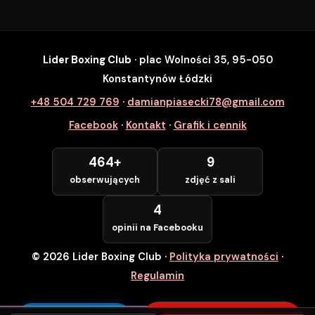
Lider Boxing Club
· plac Wolności 35, 95-050
SZYBKI ZAPIS
Konstantynów Łódzki
Zapisz się na wybrane zajęcia
+48 504 729 769
·
damianpiasecki78@gmail.com
Lider Boxing Club • Konstantynów Łódzki
Facebook
·
Kontakt
·
Grafik i cennik
Imię i Nazwisko *
464+
9
obserwujących
zdjęć z sali
Numer Telefonu *
4
opinii na Facebooku
© 2026 Lider Boxing Club
·
Polityka prywatności
·
POTWIERDZAM — WCHODZĘ ZA
DARMO
Regulamin