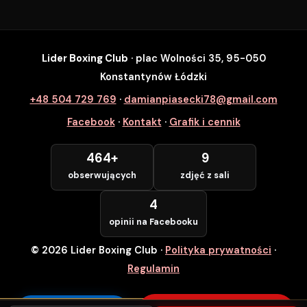
Lider Boxing Club
· plac Wolności 35, 95-050
SZYBKI ZAPIS
Konstantynów Łódzki
Zapisz się na wybrane zajęcia
+48 504 729 769
·
damianpiasecki78@gmail.com
Lider Boxing Club • Konstantynów Łódzki
Facebook
·
Kontakt
·
Grafik i cennik
Imię i Nazwisko *
464+
9
obserwujących
zdjęć z sali
Numer Telefonu *
4
opinii na Facebooku
© 2026 Lider Boxing Club
·
Polityka prywatności
·
POTWIERDZAM — WCHODZĘ ZA
DARMO
Regulamin