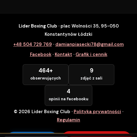
Lider Boxing Club
· plac Wolności 35, 95-050
SZYBKI ZAPIS
Konstantynów Łódzki
Zapisz się na wybrane zajęcia
+48 504 729 769
·
damianpiasecki78@gmail.com
Lider Boxing Club • Konstantynów Łódzki
Facebook
·
Kontakt
·
Grafik i cennik
Imię i Nazwisko *
464+
9
obserwujących
zdjęć z sali
Numer Telefonu *
4
opinii na Facebooku
© 2026 Lider Boxing Club
·
Polityka prywatności
·
POTWIERDZAM — WCHODZĘ ZA
DARMO
Regulamin