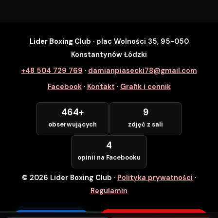
Lider Boxing Club
· plac Wolności 35, 95-050
SZYBKI ZAPIS
Konstantynów Łódzki
Zapisz się na wybrane zajęcia
+48 504 729 769
·
damianpiasecki78@gmail.com
Lider Boxing Club • Konstantynów Łódzki
Facebook
·
Kontakt
·
Grafik i cennik
Imię i Nazwisko *
464+
9
obserwujących
zdjęć z sali
Numer Telefonu *
4
opinii na Facebooku
© 2026 Lider Boxing Club
·
Polityka prywatności
·
POTWIERDZAM — WCHODZĘ ZA
DARMO
Regulamin