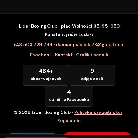
Lider Boxing Club
· plac Wolności 35, 95-050
SZYBKI ZAPIS
Konstantynów Łódzki
Zapisz się na wybrane zajęcia
+48 504 729 769
·
damianpiasecki78@gmail.com
Lider Boxing Club • Konstantynów Łódzki
Facebook
·
Kontakt
·
Grafik i cennik
Imię i Nazwisko *
464+
9
obserwujących
zdjęć z sali
Numer Telefonu *
4
opinii na Facebooku
© 2026 Lider Boxing Club
·
Polityka prywatności
·
POTWIERDZAM — WCHODZĘ ZA
DARMO
Regulamin