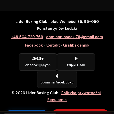
Lider Boxing Club
· plac Wolności 35, 95-050
SZYBKI ZAPIS
Konstantynów Łódzki
Zapisz się na wybrane zajęcia
+48 504 729 769
·
damianpiasecki78@gmail.com
Lider Boxing Club • Konstantynów Łódzki
Facebook
·
Kontakt
·
Grafik i cennik
Imię i Nazwisko *
464+
9
obserwujących
zdjęć z sali
Numer Telefonu *
4
opinii na Facebooku
© 2026 Lider Boxing Club
·
Polityka prywatności
·
POTWIERDZAM — WCHODZĘ ZA
DARMO
Regulamin