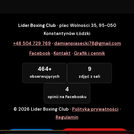
Lider Boxing Club
· plac Wolności 35, 95-050
SZYBKI ZAPIS
Konstantynów Łódzki
Zapisz się na wybrane zajęcia
+48 504 729 769
·
damianpiasecki78@gmail.com
Lider Boxing Club • Konstantynów Łódzki
Facebook
·
Kontakt
·
Grafik i cennik
Imię i Nazwisko *
464+
9
obserwujących
zdjęć z sali
Numer Telefonu *
4
opinii na Facebooku
© 2026 Lider Boxing Club
·
Polityka prywatności
·
POTWIERDZAM — WCHODZĘ ZA
DARMO
Regulamin