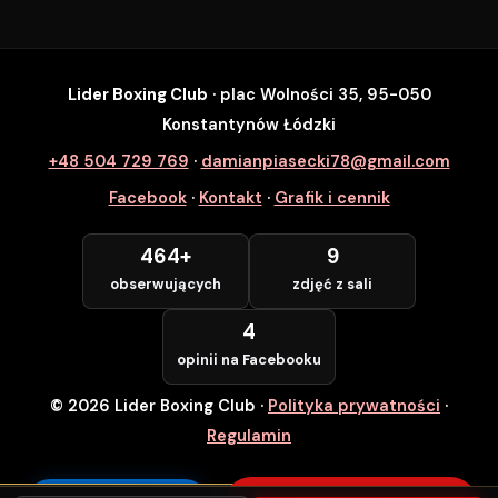
Lider Boxing Club
· plac Wolności 35, 95-050
SZYBKI ZAPIS
Konstantynów Łódzki
Zapisz się na wybrane zajęcia
+48 504 729 769
·
damianpiasecki78@gmail.com
Lider Boxing Club • Konstantynów Łódzki
Facebook
·
Kontakt
·
Grafik i cennik
Imię i Nazwisko *
464+
9
obserwujących
zdjęć z sali
Numer Telefonu *
4
opinii na Facebooku
© 2026 Lider Boxing Club
·
Polityka prywatności
·
POTWIERDZAM — WCHODZĘ ZA
DARMO
Regulamin