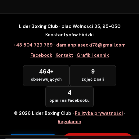
Lider Boxing Club
· plac Wolności 35, 95-050
SZYBKI ZAPIS
Konstantynów Łódzki
Zapisz się na wybrane zajęcia
+48 504 729 769
·
damianpiasecki78@gmail.com
Lider Boxing Club • Konstantynów Łódzki
Facebook
·
Kontakt
·
Grafik i cennik
Imię i Nazwisko *
464+
9
obserwujących
zdjęć z sali
Numer Telefonu *
4
opinii na Facebooku
© 2026 Lider Boxing Club
·
Polityka prywatności
·
POTWIERDZAM — WCHODZĘ ZA
DARMO
Regulamin