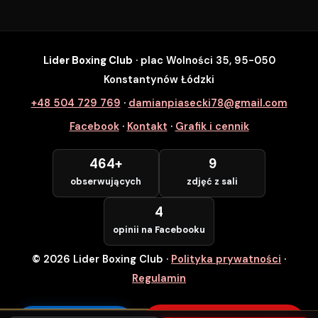
Lider Boxing Club
· plac Wolności 35, 95-050
SZYBKI ZAPIS
Konstantynów Łódzki
Zapisz się na wybrane zajęcia
+48 504 729 769
·
damianpiasecki78@gmail.com
Lider Boxing Club • Konstantynów Łódzki
Facebook
·
Kontakt
·
Grafik i cennik
Imię i Nazwisko *
464+
9
obserwujących
zdjęć z sali
Numer Telefonu *
4
opinii na Facebooku
© 2026 Lider Boxing Club
·
Polityka prywatności
·
POTWIERDZAM — WCHODZĘ ZA
DARMO
Regulamin