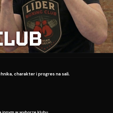
CLUB
ika, charakter i progres na sali.
a innym w wyborze klubu.