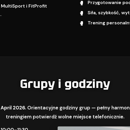
Przygotowanie pod 
ultiSport i FitProfit
Siła, szybkość, w
.
Trening personalny
Grupy i godziny
 April 2026.
Orientacyjne godziny grup — pełny harmon
treningiem potwierdź wolne miejsce telefonicznie.
 10:00–11:30