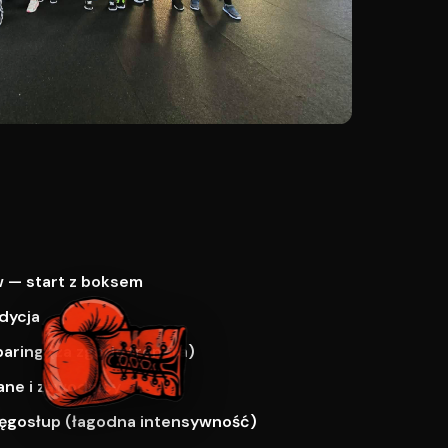
 — start z boksem
dycja
paring (za zgodą trenera)
ne i zawodnicy
ręgosłup (łagodna intensywność)