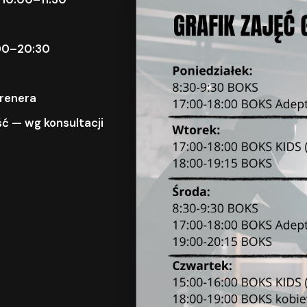
9:00–20:30
trenera
ć — wg konsultacji