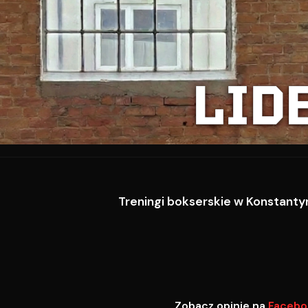
LID
Treningi bokserskie w Konstantyn
Zobacz opinie na
Facebo