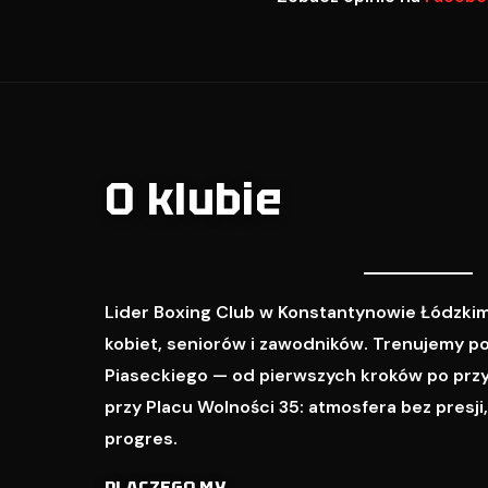
O klubie
Lider Boxing Club w Konstantynowie Łódzkim
kobiet, seniorów i zawodników. Trenujemy p
Piaseckiego — od pierwszych kroków po prz
przy Placu Wolności 35: atmosfera bez presji
progres.
DLACZEGO MY