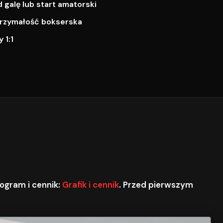
galę lub start amatorski
ytrzymałość bokserska
 1:1
ogram i cennik:
Grafik i cennik
. Przed pierwszym