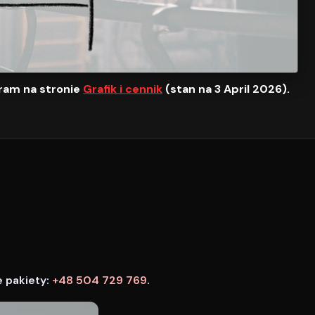
ram na stronie
Grafik i cennik
(stan na 3 April 2026).
e pakiety:
+48 504 729 769
.