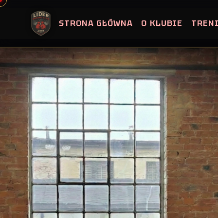
Skip
to
STRONA GŁÓWNA
O KLUBIE
TREN
content