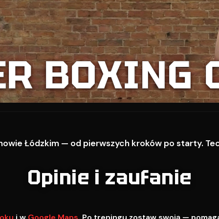
ER BOXING 
owie Łódzkim — od pierwszych kroków po starty. Techn
Opinie i zaufanie
oku
i w
Google Maps
. Po treningu zostaw swoją — pomag