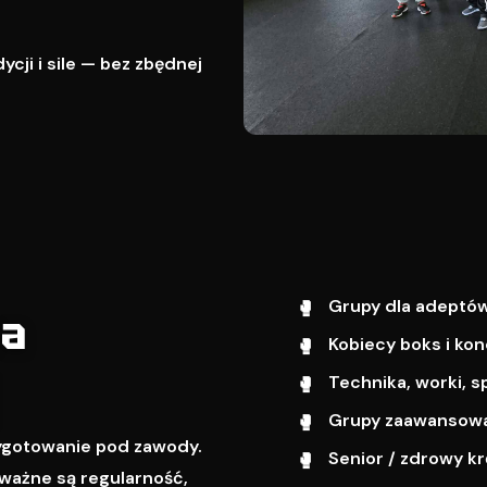
cji i sile — bez zbędnej
Grupy dla adeptów
wa
Kobiecy boks i kon
Technika, worki, s
Grupy zaawansowa
zygotowanie pod zawody.
Senior / zdrowy k
ważne są regularność,