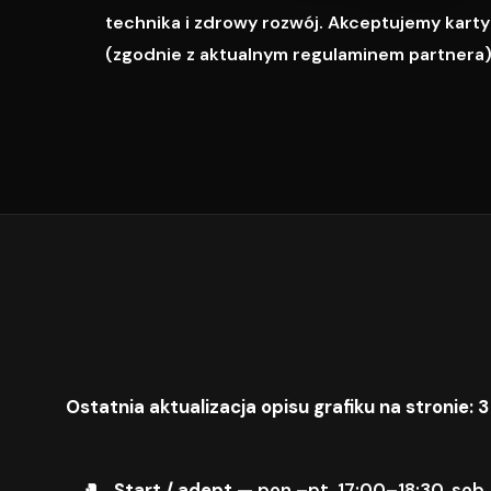
technika i zdrowy rozwój. Akceptujemy karty M
(zgodnie z aktualnym regulaminem partnera)
Ostatnia aktualizacja opisu grafiku na stronie: 3
Start / adept
— pon.–pt. 17:00–18:30, sob.