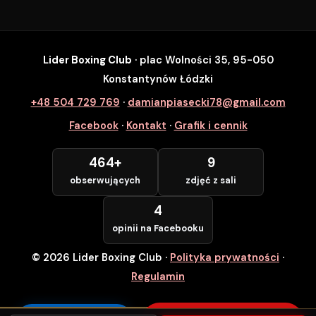
Lider Boxing Club
· plac Wolności 35, 95-050
SZYBKI ZAPIS
Konstantynów Łódzki
Zapisz się na wybrane zajęcia
+48 504 729 769
·
damianpiasecki78@gmail.com
Lider Boxing Club • Konstantynów Łódzki
Facebook
·
Kontakt
·
Grafik i cennik
Imię i Nazwisko *
464+
9
obserwujących
zdjęć z sali
Numer Telefonu *
4
opinii na Facebooku
© 2026 Lider Boxing Club
·
Polityka prywatności
·
POTWIERDZAM — WCHODZĘ ZA
DARMO
Regulamin