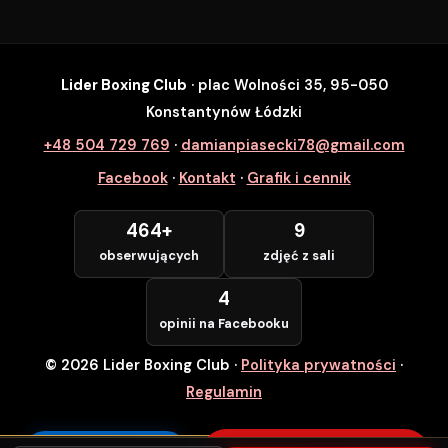
Lider Boxing Club
· plac Wolności 35, 95-050
SZYBKI ZAPIS
Konstantynów Łódzki
Zapisz się na wybrane zajęcia
+48 504 729 769
·
damianpiasecki78@gmail.com
Lider Boxing Club • Konstantynów Łódzki
Facebook
·
Kontakt
·
Grafik i cennik
Imię i Nazwisko *
464+
9
obserwujących
zdjęć z sali
Numer Telefonu *
4
opinii na Facebooku
© 2026 Lider Boxing Club
·
Polityka prywatności
·
POTWIERDZAM — WCHODZĘ ZA
DARMO
Regulamin