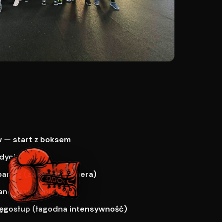
 — start z boksem
dycja
paring (za zgodą trenera)
ne i zawodnicy
ręgosłup (łagodna intensywność)