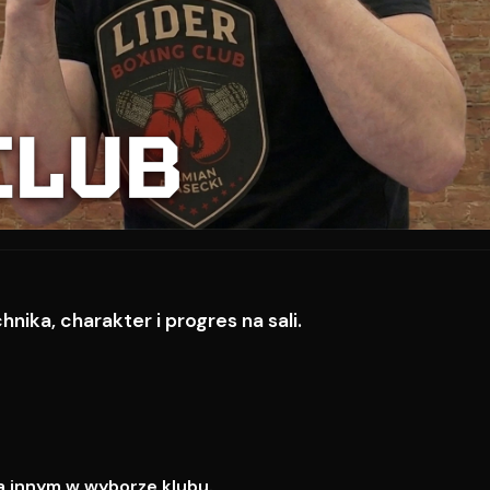
CLUB
ika, charakter i progres na sali.
a innym w wyborze klubu.