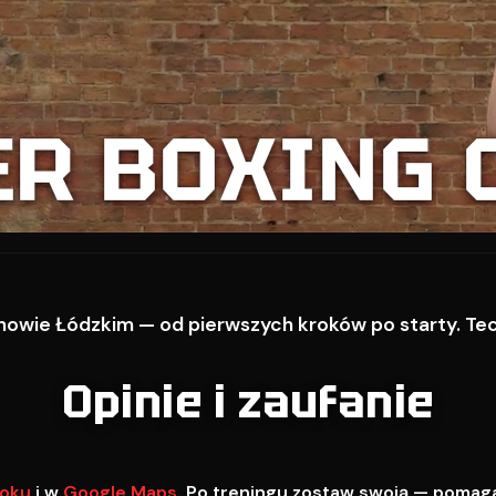
ER BOXING 
owie Łódzkim — od pierwszych kroków po starty. Techn
Opinie i zaufanie
oku
i w
Google Maps
. Po treningu zostaw swoją — pomag