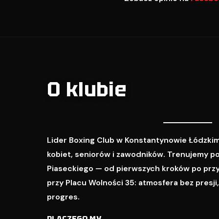
O klubie
Lider Boxing Club w Konstantynowie Łódzkim
kobiet, seniorów i zawodników. Trenujemy p
Piaseckiego — od pierwszych kroków po prz
przy Placu Wolności 35: atmosfera bez presji
progres.
DLACZEGO MY