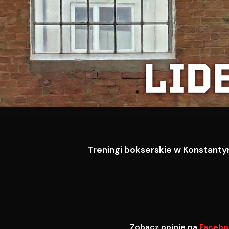
LID
Treningi bokserskie w Konstantyn
Zobacz opinie na
Facebo