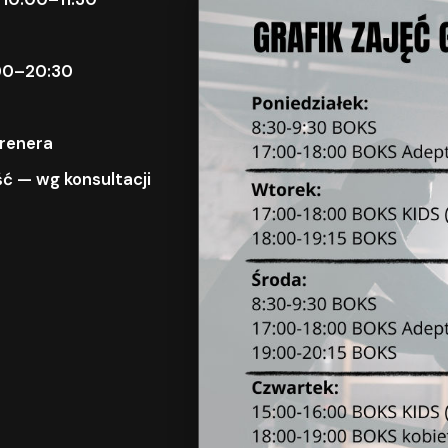
9:00–20:30
trenera
ć — wg konsultacji