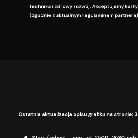
technika i zdrowy rozwój. Akceptujemy karty M
(zgodnie z aktualnym regulaminem partnera)
Ostatnia aktualizacja opisu grafiku na stronie: 3
Start / adept
— pon.–pt. 17:00–18:30, sob.