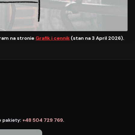
ram na stronie
Grafik i cennik
(stan na 3 April 2026).
e pakiety:
+48 504 729 769
.