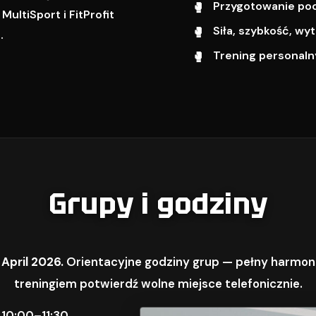
Przygotowanie pod 
ultiSport i FitProfit
Siła, szybkość, w
.
Trening personalny
Grupy i godziny
 April 2026.
Orientacyjne godziny grup — pełny harmon
treningiem potwierdź wolne miejsce telefonicznie.
 10:00–11:30