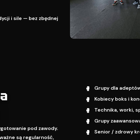
cji i sile — bez zbędnej
Grupy dla adeptów
wa
Kobiecy boks i kon
Technika, worki, s
Grupy zaawansowa
zygotowanie pod zawody.
Senior / zdrowy k
ważne są regularność,