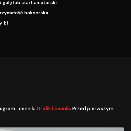
galę lub start amatorski
ytrzymałość bokserska
 1:1
ogram i cennik:
Grafik i cennik
. Przed pierwszym