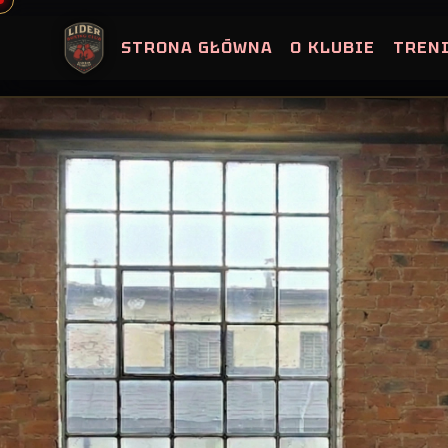
Skip
to
STRONA GŁÓWNA
O KLUBIE
TREN
content