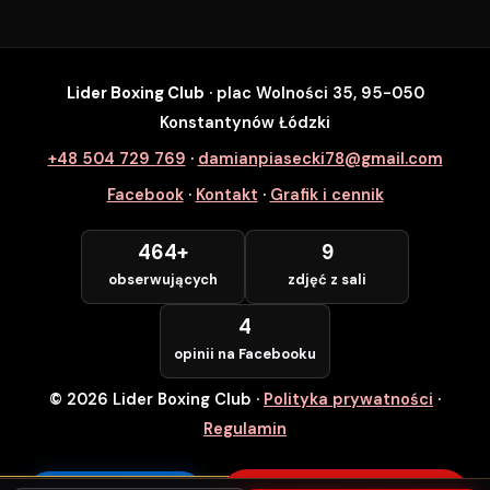
Lider Boxing Club
· plac Wolności 35, 95-050
SZYBKI ZAPIS
Konstantynów Łódzki
Zapisz się na wybrane zajęcia
+48 504 729 769
·
damianpiasecki78@gmail.com
Lider Boxing Club • Konstantynów Łódzki
Facebook
·
Kontakt
·
Grafik i cennik
Imię i Nazwisko *
464+
9
obserwujących
zdjęć z sali
Numer Telefonu *
4
opinii na Facebooku
© 2026 Lider Boxing Club
·
Polityka prywatności
·
POTWIERDZAM — WCHODZĘ ZA
DARMO
Regulamin