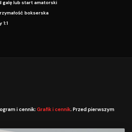
galę lub start amatorski
ytrzymałość bokserska
 1:1
ogram i cennik:
Grafik i cennik
. Przed pierwszym