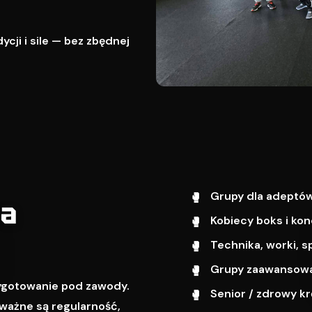
cji i sile — bez zbędnej
Grupy dla adeptów
wa
Kobiecy boks i kon
Technika, worki, s
Grupy zaawansowa
zygotowanie pod zawody.
Senior / zdrowy k
ważne są regularność,