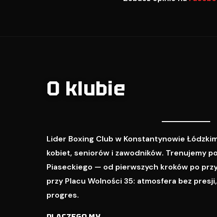
O klubie
Lider Boxing Club w Konstantynowie Łódzkim
kobiet, seniorów i zawodników. Trenujemy p
Piaseckiego — od pierwszych kroków po prz
przy Placu Wolności 35: atmosfera bez presji
progres.
DLACZEGO MY