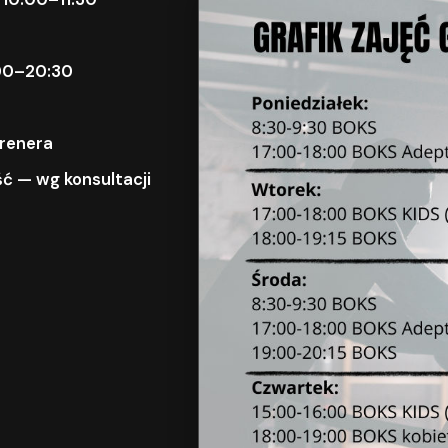
9:00–20:30
trenera
ć — wg konsultacji