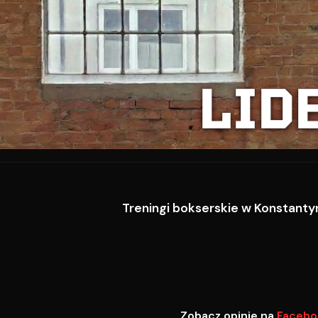
LID
Treningi bokserskie w Konstantyn
Zobacz opinie na
Facebo