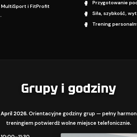
Przygotowanie pod 
ultiSport i FitProfit
Siła, szybkość, w
.
Trening personalny
Grupy i godziny
 April 2026.
Orientacyjne godziny grup — pełny harmon
treningiem potwierdź wolne miejsce telefonicznie.
 10:00–11:30