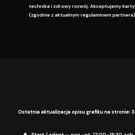
technika i zdrowy rozwój. Akceptujemy karty M
(zgodnie z aktualnym regulaminem partnera)
Ostatnia aktualizacja opisu grafiku na stronie: 3
Start / adept
— pon.–pt. 17:00–18:30, sob.