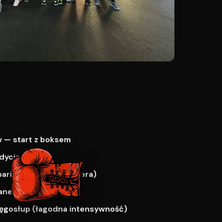
 — start z boksem
dycja
paring (za zgodą trenera)
ne i zawodnicy
ręgosłup (łagodna intensywność)