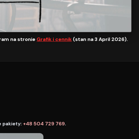
ram na stronie
Grafik i cennik
(stan na 3 April 2026).
e pakiety:
+48 504 729 769
.