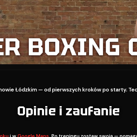
ER BOXING 
owie Łódzkim — od pierwszych kroków po starty. Techn
Opinie i zaufanie
oku
i w
Google Maps
. Po treningu zostaw swoją — pomag