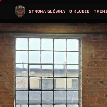
Skip
to
STRONA GŁÓWNA
O KLUBIE
TREN
content