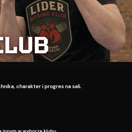
CLUB
ika, charakter i progres na sali.
a innym w wyborze klubu.