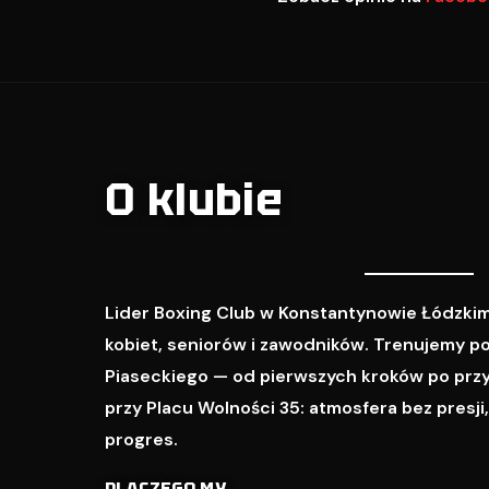
O klubie
Lider Boxing Club w Konstantynowie Łódzkim
kobiet, seniorów i zawodników. Trenujemy p
Piaseckiego — od pierwszych kroków po prz
przy Placu Wolności 35: atmosfera bez presji
progres.
DLACZEGO MY