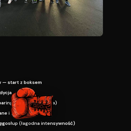
 — start z boksem
dycja
paring (za zgodą trenera)
ne i zawodnicy
ręgosłup (łagodna intensywność)