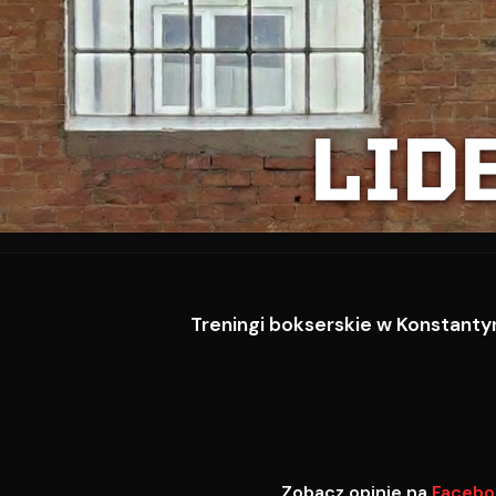
LID
Treningi bokserskie w Konstantyn
Zobacz opinie na
Facebo