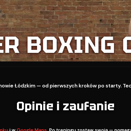
ER BOXING 
owie Łódzkim — od pierwszych kroków po starty. Techn
Opinie i zaufanie
oku
i w
Google Maps
. Po treningu zostaw swoją — pomag