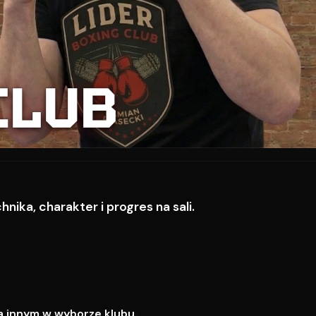
CLUB
ika, charakter i progres na sali.
a innym w wyborze klubu.