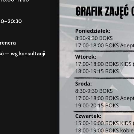
9:00–20:30
trenera
ć — wg konsultacji