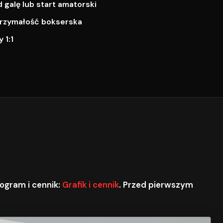
galę lub start amatorski
ytrzymałość bokserska
 1:1
ogram i cennik:
Grafik i cennik
. Przed pierwszym