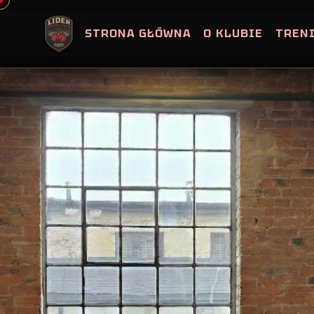
Skip
to
STRONA GŁÓWNA
O KLUBIE
TREN
content