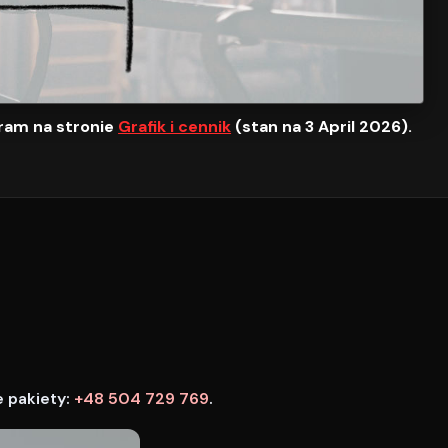
ram na stronie
Grafik i cennik
(stan na 3 April 2026).
e pakiety:
+48 504 729 769
.