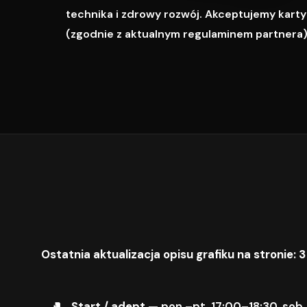
technika i zdrowy rozwój. Akceptujemy karty M
(zgodnie z aktualnym regulaminem partnera)
Ostatnia aktualizacja opisu grafiku na stronie: 3
Start / adept
— pon.–pt. 17:00–18:30, sob.