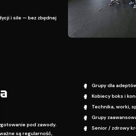
cji i sile — bez zbędnej
Grupy dla adeptów
wa
Kobiecy boks i kon
Technika, worki, s
Grupy zaawansowa
zygotowanie pod zawody.
Senior / zdrowy k
ważne są regularność,