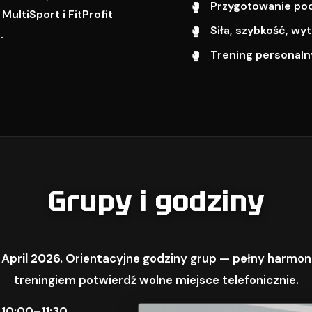
Przygotowanie pod 
ultiSport i FitProfit
Siła, szybkość, w
.
Trening personalny
Grupy i godziny
 April 2026.
Orientacyjne godziny grup — pełny harmon
treningiem potwierdź wolne miejsce telefonicznie.
 10:00–11:30