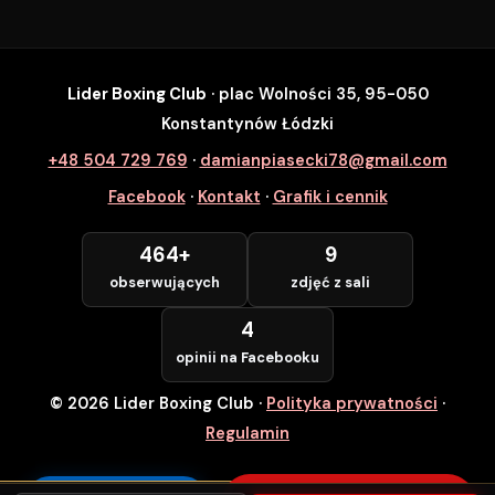
Lider Boxing Club
· plac Wolności 35, 95-050
SZYBKI ZAPIS
Konstantynów Łódzki
Zapisz się na wybrane zajęcia
+48 504 729 769
·
damianpiasecki78@gmail.com
Lider Boxing Club • Konstantynów Łódzki
Facebook
·
Kontakt
·
Grafik i cennik
Imię i Nazwisko *
464+
9
obserwujących
zdjęć z sali
Numer Telefonu *
4
opinii na Facebooku
© 2026 Lider Boxing Club
·
Polityka prywatności
·
POTWIERDZAM — WCHODZĘ ZA
DARMO
Regulamin