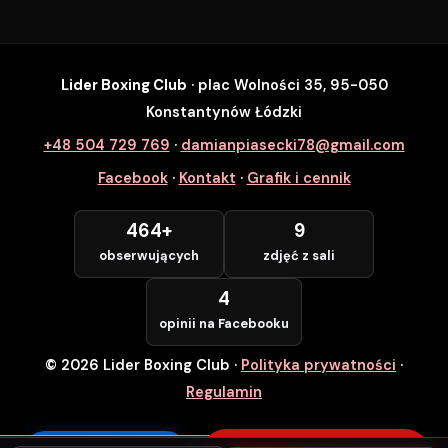
Lider Boxing Club
· plac Wolności 35, 95-050
SZYBKI ZAPIS
Konstantynów Łódzki
Zapisz się na wybrane zajęcia
+48 504 729 769
·
damianpiasecki78@gmail.com
Lider Boxing Club • Konstantynów Łódzki
Facebook
·
Kontakt
·
Grafik i cennik
Imię i Nazwisko *
464+
9
obserwujących
zdjęć z sali
Numer Telefonu *
4
opinii na Facebooku
© 2026 Lider Boxing Club
·
Polityka prywatności
·
POTWIERDZAM — WCHODZĘ ZA
DARMO
Regulamin