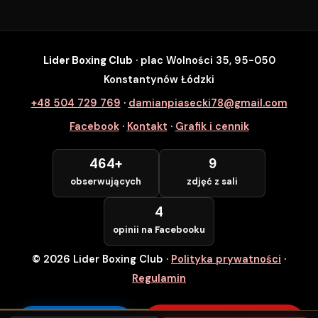
Lider Boxing Club
· plac Wolności 35, 95-050
SZYBKI ZAPIS
Konstantynów Łódzki
Zapisz się na wybrane zajęcia
+48 504 729 769
·
damianpiasecki78@gmail.com
Lider Boxing Club • Konstantynów Łódzki
Facebook
·
Kontakt
·
Grafik i cennik
Imię i Nazwisko *
464+
9
obserwujących
zdjęć z sali
Numer Telefonu *
4
opinii na Facebooku
© 2026 Lider Boxing Club
·
Polityka prywatności
·
POTWIERDZAM — WCHODZĘ ZA
DARMO
Regulamin