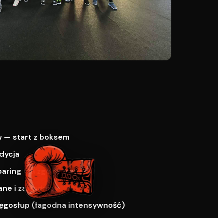
 — start z boksem
dycja
paring (za zgodą trenera)
ne i zawodnicy
ręgosłup (łagodna intensywność)