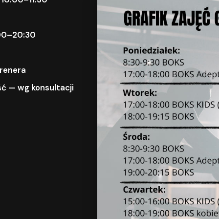
9:00–20:30
trenera
ć — wg konsultacji