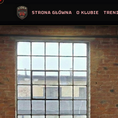
Skip
to
STRONA GŁÓWNA
O KLUBIE
TREN
content