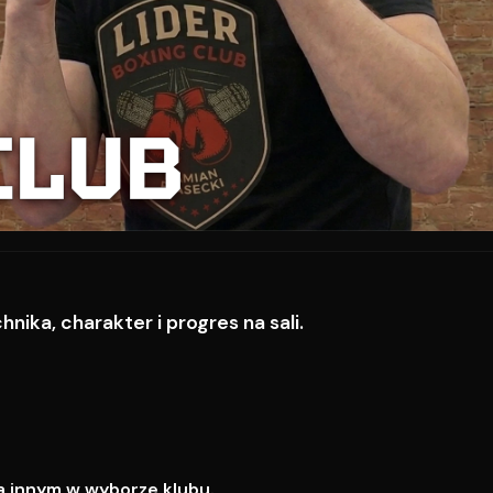
CLUB
ika, charakter i progres na sali.
a innym w wyborze klubu.