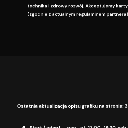
technika i zdrowy rozwój. Akceptujemy karty M
(zgodnie z aktualnym regulaminem partnera)
Ostatnia aktualizacja opisu grafiku na stronie: 3
Start / adept
— pon.–pt. 17:00–18:30, sob.