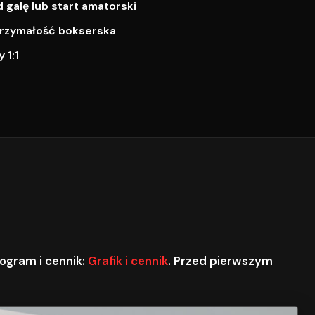
galę lub start amatorski
ytrzymałość bokserska
 1:1
ogram i cennik:
Grafik i cennik
. Przed pierwszym