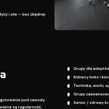
cji i sile — bez zbędnej
Grupy dla adeptów
wa
Kobiecy boks i kon
Technika, worki, s
Grupy zaawansowa
zygotowanie pod zawody.
Senior / zdrowy k
ważne są regularność,