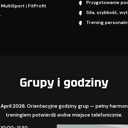
Przygotowanie pod 
ultiSport i FitProfit
Siła, szybkość, w
.
Trening personalny
Grupy i godziny
 April 2026.
Orientacyjne godziny grup — pełny harmon
treningiem potwierdź wolne miejsce telefonicznie.
 10:00–11:30