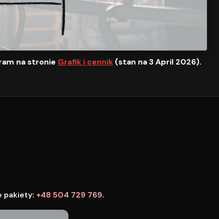
ram na stronie
Grafik i cennik
(stan na 3 April 2026).
e pakiety:
+48 504 729 769
.