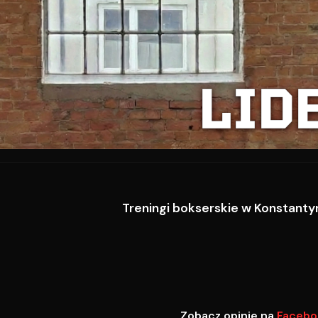
LID
Treningi bokserskie w Konstantyn
Zobacz opinie na
Facebo