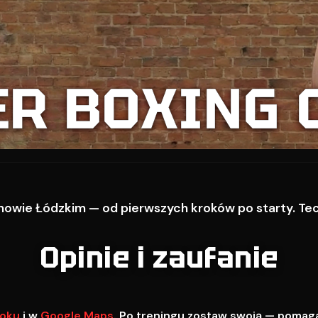
ER BOXING 
owie Łódzkim — od pierwszych kroków po starty. Techn
Opinie i zaufanie
oku
i w
Google Maps
. Po treningu zostaw swoją — pomag