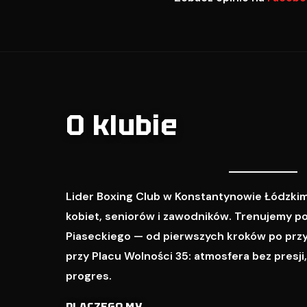
O klubie
Lider Boxing Club w Konstantynowie Łódzkim
kobiet, seniorów i zawodników. Trenujemy p
Piaseckiego — od pierwszych kroków po prz
przy Placu Wolności 35: atmosfera bez presji
progres.
DLACZEGO MY